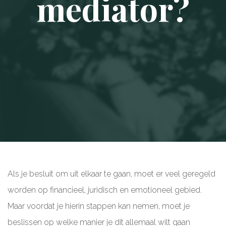
mediator?
Als je besluit om uit elkaar te gaan, moet er veel geregeld
worden op financieel, juridisch en emotioneel gebied.
Maar voordat je hierin stappen kan nemen, moet je
beslissen op welke manier je dit allemaal wilt gaan