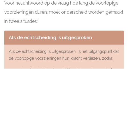
Voor het antwoord op de vraag hoe lang de voorlopige
voorzieningen duren, moet onderscheid worden gemaakt
in twee situaties:
Als de echtscheiding is uitgesproken
Als de echtscheiding is uitgesproken, is het uitgangspunt dat
de voorlopige voorzieningen hun kracht verliezen, zodra:
de echtscheidingsbeschikking is ingeschreven in de
registers van de burgerlijke stand, met als resultaat
een definitieve echtscheiding, of
zodra de mogelijkheid tot inschrijving in de registers
van de burgerlijke stand is vervallen, met als resultaat
dat de echtgenoten getrouwd blijven.
De echtscheiding wordt niet uitgesproken